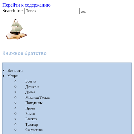
Перейти к содержанию
Search for:
Flibusta
Книжное братство
Все книги
Жанры
Боевик
Детектив
Драма
Мистика/Ужасы
Попаданцы
Проза
Роман
Рассказ
Триллер
Фантастика