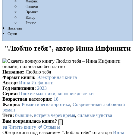
Фанфик
Фэнтези
Эротика
Юмор
Разное
Писатели
Серии
"Люблю тебя", автор Инна Инфинити
Название:
Люблю тебя
Формат книги:
Электронная книга
Автор:
Инна Инфинити
Год написания:
2023
Серия:
Плохие мальчики
,
хорошие девочки
Возрастная категория:
18+
Жанры:
Романтическая эротика
,
Современный любовный
роман
Теги:
бывшие
,
встреча через время
,
сильные чувства
Вам понравилась книга?
📖 Читать книгу
💬 Отзывы
Обзор книги под названием "Люблю тебя" от автора
Инна