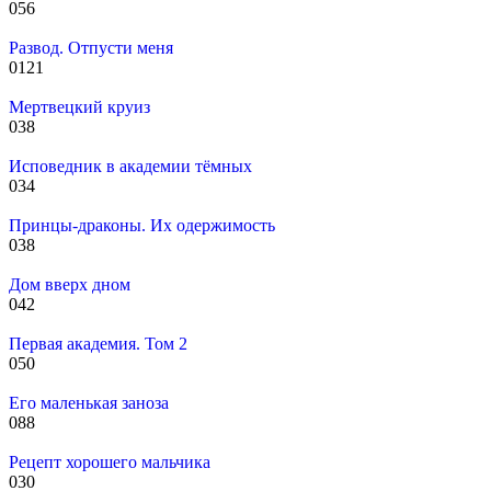
0
56
Развод. Отпусти меня
0
121
Мертвецкий круиз
0
38
Исповедник в академии тёмных
0
34
Принцы-драконы. Их одержимость
0
38
Дом вверх дном
0
42
Первая академия. Том 2
0
50
Его маленькая заноза
0
88
Рецепт хорошего мальчика
0
30