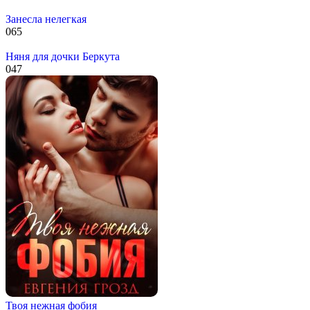
Занесла нелегкая
0
65
Няня для дочки Беркута
0
47
Твоя нежная фобия