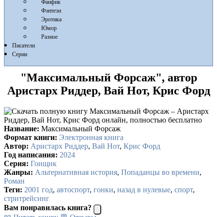
Фанфик
Фэнтези
Эротика
Юмор
Разное
Писатели
Серии
"Максимальный Форсаж", автор
Аристарх Риддер, Вай Нот, Крис Форд
Название:
Максимальный Форсаж
Формат книги:
Электронная книга
Автор:
Аристарх Риддер
,
Вай Нот
,
Крис Форд
Год написания:
2024
Серия:
Гонщик
Жанры:
Альтернативная история
,
Попаданцы во времени
,
Роман
Теги:
2001 год
,
автоспорт
,
гонки
,
назад в нулевые
,
спорт
,
стритрейсинг
Вам понравилась книга?