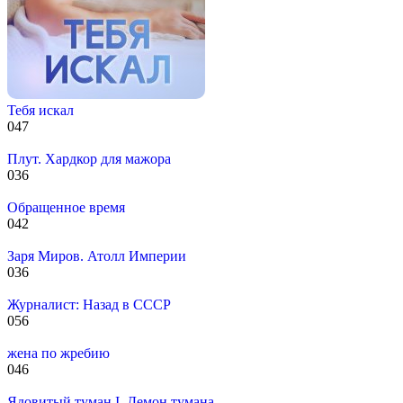
Тебя искал
0
47
Плут. Хардкор для мажора
0
36
Обращенное время
0
42
Заря Миров. Атолл Империи
0
36
Журналист: Назад в СССР
0
56
жена по жребию
0
46
Ядовитый туман I. Демон тумана