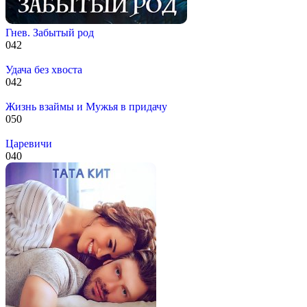
Гнев. Забытый род
0
42
Удача без хвоста
0
42
Жизнь взаймы и Мужья в придачу
0
50
Царевичи
0
40