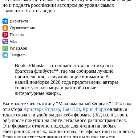
но и поднять российский автопром до уровня самых
знаменитых автозаводов.
ВКонтакте
Одноклассники
Pinterest
Viber
WhatsApp
Telegram
Books-Flibusta – это онлайн-каталог книжного
братства флибуста
**
, где мы собираем лучшие
произведения, заслуживающие внимания. В
нашей подборке 2026 года представлены авторы
со всех уголков мира и разнообразные
литературные жанры.
Вы можете читать книгу “Максимальный Форсаж”
2024
года
от автора
Аристарх Риддер
,
Вай Нот
,
Крис Форд
онлайн, а
также скачать в удобном для себя формате (fb2, txt, rtf, epub,
pdf) после покупки на сайте легального распространителя.
Эти форматы отлично подходят для чтения на любых
электронных книгах, компьютерах, телефонах или планшетах.
Если вас интересует аудиокнига, то вы также можете