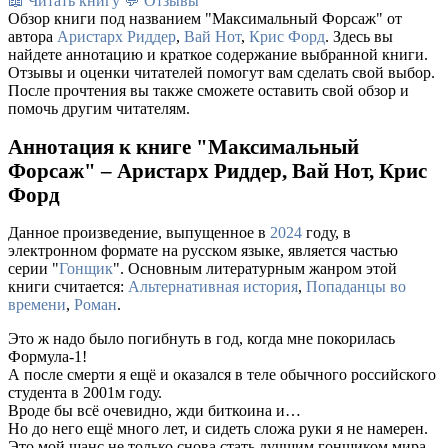
📖 Читать книгу
💬 Отзывы
Обзор книги под названием "Максимальный Форсаж" от
автора
Аристарх Риддер
,
Вай Нот
,
Крис Форд
. Здесь вы
найдете аннотацию и краткое содержание выбранной книги.
Отзывы и оценки читателей помогут вам сделать свой выбор.
После прочтения вы также сможете оставить свой обзор и
помочь другим читателям.
Аннотация к книге "Максимальный
Форсаж" – Аристарх Риддер, Вай Нот, Крис
Форд
Данное произведение, выпущенное в
2024
году, в
электронном формате на русском языке, является частью
серии "
Гонщик
". Основным литературным жанром этой
книги считается:
Альтернативная история
,
Попаданцы во
времени
,
Роман
.
Это ж надо было погибнуть в год, когда мне покорилась
Формула-1!
А после смерти я ещё и оказался в теле обычного российского
студента в 2001м году.
Вроде бы всё очевидно, жди биткоина и…
Но до него ещё много лет, и сидеть сложа руки я не намерен.
Это мой шанс не только снова стать лучшим гонщиком мира,