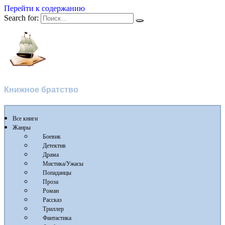
Перейти к содержанию
Search for:
Flibusta
Книжное братство
Все книги
Жанры
Боевик
Детектив
Драма
Мистика/Ужасы
Попаданцы
Проза
Роман
Рассказ
Триллер
Фантастика