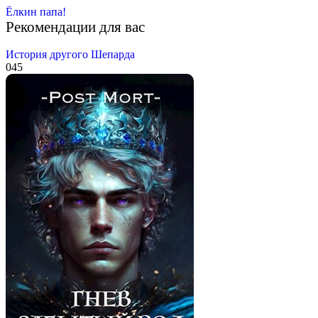
Ёлкин папа!
Рекомендации для вас
История другого Шепарда
0
45