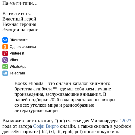
Па-ма-ги-тиии…
В тексте есть:
Властный герой
Нежная героиня
Эмоции на грани
ВКонтакте
Одноклассники
Pinterest
Viber
WhatsApp
Telegram
Books-Flibusta – это онлайн-каталог книжного
братства флибуста
**
, где мы собираем лучшие
произведения, заслуживающие внимания. В
нашей подборке 2026 года представлены авторы
со всех уголков мира и разнообразные
литературные жанры.
Вы можете читать книгу “(не) счастье для Миллиардера”
2023
года от автора
Софи Вирго
онлайн, а также скачать в удобном
для себя формате (fb2, txt, rtf, epub, pdf) после покупки на