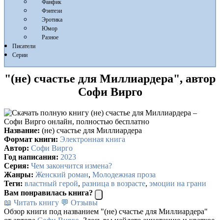
Фанфик
Фэнтези
Эротика
Юмор
Разное
Писатели
Серии
"(не) счастье для Миллиардера", автор
Софи Вирго
Название:
(не) счастье для Миллиардера
Формат книги:
Электронная книга
Автор:
Софи Вирго
Год написания:
2023
Серия:
Чем закончится измена?
Жанры:
Женский роман
,
Молодежная проза
Теги:
властный герой
,
разница в возрасте
,
эмоции на грани
Вам понравилась книга?
📖 Читать книгу
💬 Отзывы
Обзор книги под названием "(не) счастье для Миллиардера"