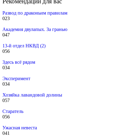
Рекомендации для вас
Развод по драконьим правилам
0
23
Академия двулапых. За гранью
0
47
13-й отдел НКВД (2)
0
56
Здесь всё рядом
0
34
Эксперимент
0
34
Хозяйка лавандовой долины
0
57
Старатель
0
56
Ужасная невеста
0
41