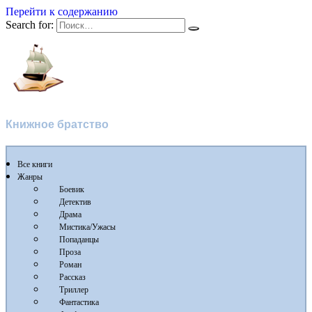
Перейти к содержанию
Search for:
Flibusta
Книжное братство
Все книги
Жанры
Боевик
Детектив
Драма
Мистика/Ужасы
Попаданцы
Проза
Роман
Рассказ
Триллер
Фантастика