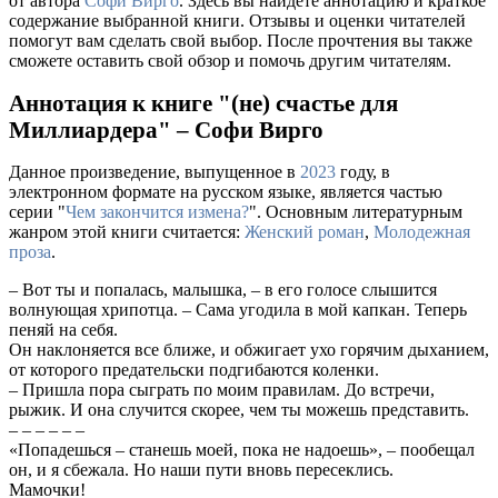
от автора
Софи Вирго
. Здесь вы найдете аннотацию и краткое
содержание выбранной книги. Отзывы и оценки читателей
помогут вам сделать свой выбор. После прочтения вы также
сможете оставить свой обзор и помочь другим читателям.
Аннотация к книге "(не) счастье для
Миллиардера" – Софи Вирго
Данное произведение, выпущенное в
2023
году, в
электронном формате на русском языке, является частью
серии "
Чем закончится измена?
". Основным литературным
жанром этой книги считается:
Женский роман
,
Молодежная
проза
.
– Вот ты и попалась, малышка, – в его голосе слышится
волнующая хрипотца. – Сама угодила в мой капкан. Теперь
пеняй на себя.
Он наклоняется все ближе, и обжигает ухо горячим дыханием,
от которого предательски подгибаются коленки.
– Пришла пора сыграть по моим правилам. До встречи,
рыжик. И она случится скорее, чем ты можешь представить.
– – – – – –
«Попадешься – станешь моей, пока не надоешь», – пообещал
он, и я сбежала. Но наши пути вновь пересеклись.
Мамочки!