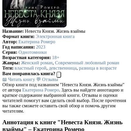
Название:
Невеста Князя. Жизнь взаймы
Формат книги:
Электронная книга
Автор:
Екатерина Ромеро
Год написания:
2023
Серия:
Однотомники
Возрастная категория:
18+
Жанры:
Женский роман
,
Современный любовный роман
Теги:
властный герой
,
девственница
,
разница в возрасте
Вам понравилась книга?
📖 Читать книгу
💬 Отзывы
Обзор книги под названием "Невеста Князя. Жизнь взаймы"
от автора
Екатерина Ромеро
. Здесь вы найдете аннотацию и
краткое содержание выбранной книги. Отзывы и оценки
читателей помогут вам сделать свой выбор. После прочтения
вы также сможете оставить свой обзор и помочь другим
читателям.
Аннотация к книге "Невеста Князя. Жизнь
взаймы" – Екатерина Ромеро