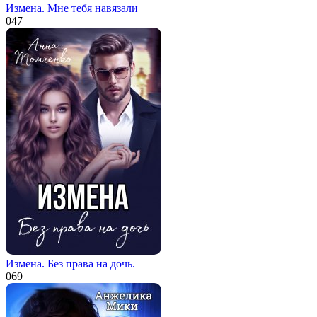
Измена. Мне тебя навязали
0
47
Измена. Без права на дочь.
0
69