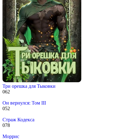
Три орешка для Тыковки
0
62
Он вернулся: Том III
0
52
Страж Кодекса
0
78
Моррис