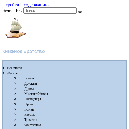
Перейти к содержанию
Search for:
Flibusta
Книжное братство
Все книги
Жанры
Боевик
Детектив
Драма
Мистика/Ужасы
Попаданцы
Проза
Роман
Рассказ
Триллер
Фантастика