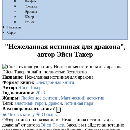
Фанфик
Фэнтези
Эротика
Юмор
Разное
Писатели
Серии
"Нежеланная истинная для дракона",
автор Эйси Такер
Название:
Нежеланная истинная для дракона
Формат книги:
Электронная книга
Автор:
Эйси Такер
Год написания:
2023
Жанры:
Любовное фэнтези
,
Магический детектив
Теги:
властный герой
,
дракон
,
истинная пара
Вам понравилась книга?
📖 Читать книгу
💬 Отзывы
Обзор книги под названием "Нежеланная истинная для
дракона" от автора
Эйси Такер
. Здесь вы найдете аннотацию