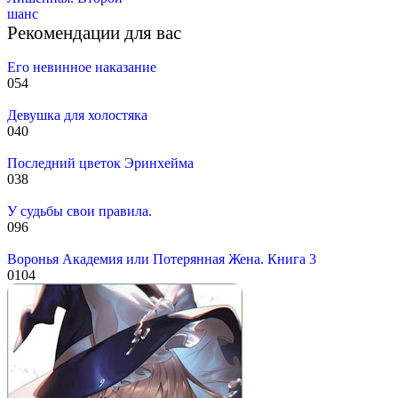
шанс
Рекомендации для вас
Его невинное наказание
0
54
Девушка для холостяка
0
40
Последний цветок Эринхейма
0
38
У судьбы свои правила.
0
96
Воронья Академия или Потерянная Жена. Книга 3
0
104