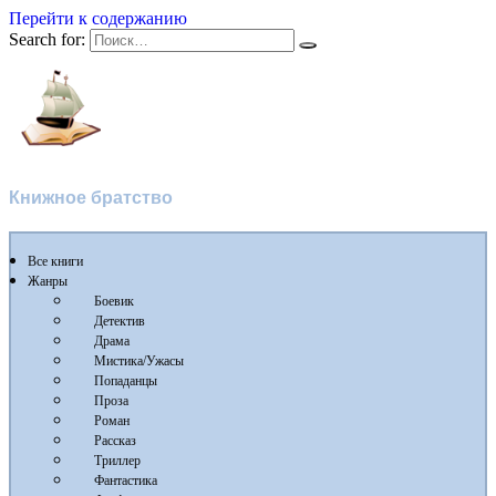
Перейти к содержанию
Search for:
Flibusta
Книжное братство
Все книги
Жанры
Боевик
Детектив
Драма
Мистика/Ужасы
Попаданцы
Проза
Роман
Рассказ
Триллер
Фантастика