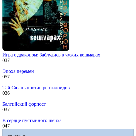
Игра с драконом: Заблудись в чужих кошмарах
0
37
Эпоха перемен
0
57
Тай Сюань против рептилоидов
0
36
Балтийский форпост
0
37
В сердце пустынного шейха
0
47