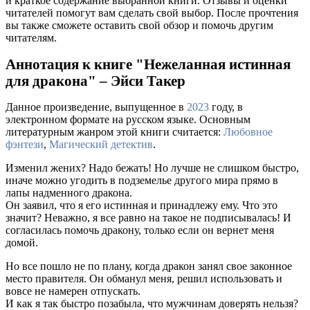
и краткое содержание выбранной книги. Отзывы и оценки
читателей помогут вам сделать свой выбор. После прочтения
вы также сможете оставить свой обзор и помочь другим
читателям.
Аннотация к книге "Нежеланная истинная
для дракона" – Эйси Такер
Данное произведение, выпущенное в
2023
году, в
электронном формате на русском языке. Основным
литературным жанром этой книги считается:
Любовное
фэнтези
,
Магический детектив
.
Изменил жених? Надо бежать! Но лучше не слишком быстро,
иначе можно угодить в подземелье другого мира прямо в
лапы надменного дракона.
Он заявил, что я его истинная и принадлежу ему. Что это
значит? Неважно, я все равно на такое не подписывалась! И
согласилась помочь дракону, только если он вернет меня
домой.
Но все пошло не по плану, когда дракон занял свое законное
место правителя. Он обманул меня, решил использовать и
вовсе не намерен отпускать.
И как я так быстро позабыла, что мужчинам доверять нельзя?