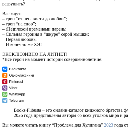
разрушить?
Вас ждут:
– троп “от ненависти до любви”;
– троп “на спор”;
– (Не)плохой временами парень;
– Сильная героиня в “шкуре” серой мышки;
– Первая любовь;
– И конечно же ХЭ!
ЭКСКЛЮЗИВНО НА ЛИТНЕТ!
*Все герои на момент истории совершеннолетние!
ВКонтакте
Одноклассники
Pinterest
Viber
WhatsApp
Telegram
Books-Flibusta – это онлайн-каталог книжного братства ф
2026 года представлены авторы со всех уголков мира и 
Вы можете читать книгу “Проблема для Хулигана”
2023
года о