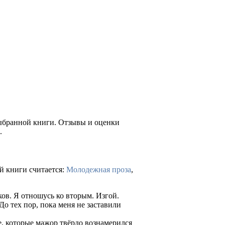
выбранной книги. Отзывы и оценки
.
й книги считается:
Молодежная проза
,
ков. Я отношусь ко вторым. Изгой.
До тех пор, пока меня не заставили
е, которые мажор твёрдо вознамерился