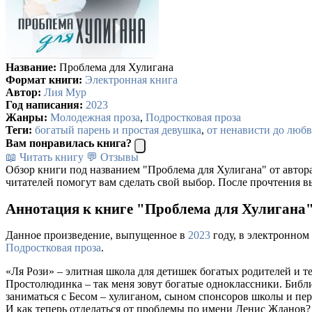
Название:
Проблема для Хулигана
Формат книги:
Электронная книга
Автор:
Лия Мур
Год написания:
2023
Жанры:
Молодежная проза
,
Подростковая проза
Теги:
богатый парень и простая девушка
,
от ненависти до люб
Вам понравилась книга?
📖 Читать книгу
💬 Отзывы
Обзор книги под названием "Проблема для Хулигана" от автор
читателей помогут вам сделать свой выбор. После прочтения в
Аннотация к книге "Проблема для Хулигана
Данное произведение, выпущенное в
2023
году, в электронном
Подростковая проза
.
«Ля Рози» – элитная школа для детишек богатых родителей и т
Простолюдинка – так меня зовут богатые одноклассники. Библио
заниматься с Бесом – хулиганом, сыном спонсоров школы и пер
И как теперь отделаться от проблемы по имени Денис Жданов? 