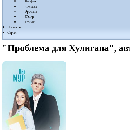
Фанфик
Фэнтези
Эротика
Юмор
Разное
Писатели
Серии
"Проблема для Хулигана", а