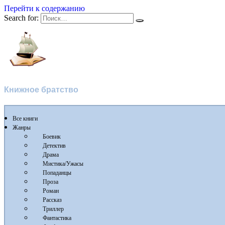
Перейти к содержанию
Search for:
Flibusta
Книжное братство
Все книги
Жанры
Боевик
Детектив
Драма
Мистика/Ужасы
Попаданцы
Проза
Роман
Рассказ
Триллер
Фантастика