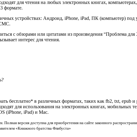
одходят для чтения на любых электронных книгах, компьютерах,
p3 формате.
ичных устройствах: Андроид, iPhone, iPad, ПК (компьютер) по
 СМС.
миться с обзорами или цитатами из произведения “Проблема для
ызывает интерес для чтения.
ь?
ать бесплатно* в различных форматах, таких как fb2, txt, epub и
одходят для использования на электронных книгах, мобильных т
 (iPhone, iPad) и Mac.
и. Полная версия доступна для приобретения на сайте законного распространи
тавителем «Книжного братства Флибуста»