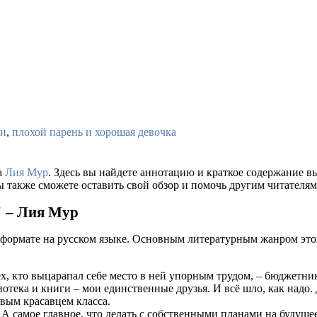
ви
,
плохой парень и хорошая девочка
а
Лия Мур
. Здесь вы найдете аннотацию и краткое содержание 
ы также сможете оставить свой обзор и помочь другим читателям
" – Лия Мур
 формате на русском языке. Основным литературным жанром это
ех, кто выцарапал себе место в ней упорным трудом, – бюджетни
тека и книги – мои единственные друзья. И всё шло, как надо. 
вым красавцем класса.
А самое главное, что делать с собственными планами на будуще