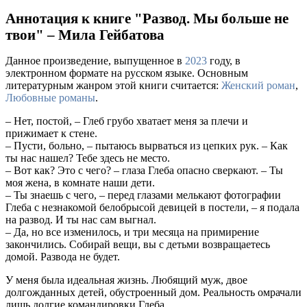
Аннотация к книге "Развод. Мы больше не
твои" – Мила Гейбатова
Данное произведение, выпущенное в
2023
году, в
электронном формате на русском языке. Основным
литературным жанром этой книги считается:
Женский роман
,
Любовные романы
.
– Нет, постой, – Глеб грубо хватает меня за плечи и
прижимает к стене.
– Пусти, больно, – пытаюсь вырваться из цепких рук. – Как
ты нас нашел? Тебе здесь не место.
– Вот как? Это с чего? – глаза Глеба опасно сверкают. – Ты
моя жена, в комнате наши дети.
– Ты знаешь с чего, – перед глазами мелькают фотографии
Глеба с незнакомой белобрысой девицей в постели, – я подала
на развод. И ты нас сам выгнал.
– Да, но все изменилось, и три месяца на примирение
закончились. Собирай вещи, вы с детьми возвращаетесь
домой. Развода не будет.
У меня была идеальная жизнь. Любящий муж, двое
долгожданных детей, обустроенный дом. Реальность омрачали
лишь долгие командировки Глеба.