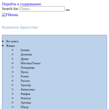
Перейти к содержанию
Search for:
Flibusta
Книжное братство
Все книги
Жанры
Боевик
Детектив
Драма
Мистика/Ужасы
Попаданцы
Проза
Роман
Рассказ
Триллер
Фантастика
Фанфик
Фэнтези
Эротика
Юмор