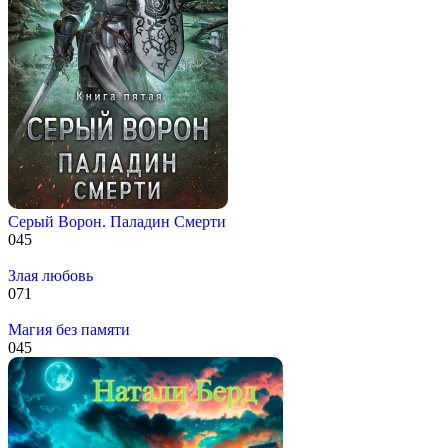
Серый Ворон. Паладин Смерти
0
45
Злая любовь
0
71
Магия без памяти
0
45