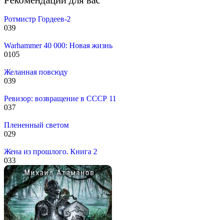
Ротмистр Гордеев-2
0
39
Warhammer 40 000: Новая жизнь
0
105
Желанная повсюду
0
39
Ревизор: возвращение в СССР 11
0
37
Плененный светом
0
29
Жена из прошлого. Книга 2
0
33