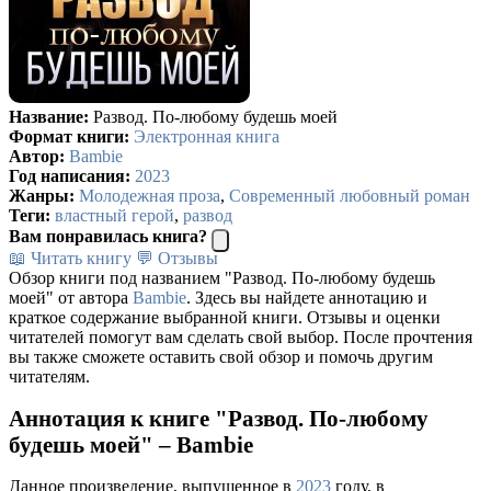
Название:
Развод. По-любому будешь моей
Формат книги:
Электронная книга
Автор:
Bambie
Год написания:
2023
Жанры:
Молодежная проза
,
Современный любовный роман
Теги:
властный герой
,
развод
Вам понравилась книга?
📖 Читать книгу
💬 Отзывы
Обзор книги под названием "Развод. По-любому будешь
моей" от автора
Bambie
. Здесь вы найдете аннотацию и
краткое содержание выбранной книги. Отзывы и оценки
читателей помогут вам сделать свой выбор. После прочтения
вы также сможете оставить свой обзор и помочь другим
читателям.
Аннотация к книге "Развод. По-любому
будешь моей" – Bambie
Данное произведение, выпущенное в
2023
году, в