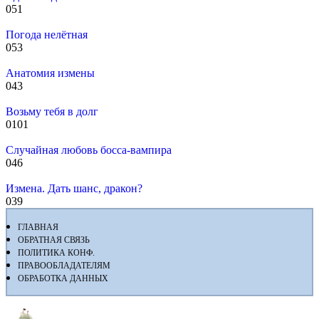
0
51
Погода нелётная
0
53
Анатомия измены
0
43
Возьму тебя в долг
0
101
Случайная любовь босса-вампира
0
46
Измена. Дать шанс, дракон?
0
39
ГЛАВНАЯ
ОБРАТНАЯ СВЯЗЬ
ПОЛИТИКА КОНФ.
ПРАВООБЛАДАТЕЛЯМ
ОБРАБОТКА ДАННЫХ