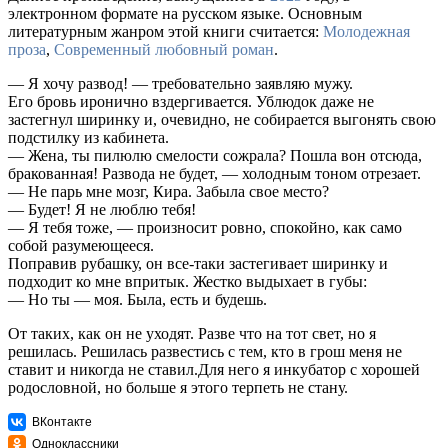
электронном формате на русском языке. Основным
литературным жанром этой книги считается:
Молодежная
проза
,
Современный любовный роман
.
— Я хочу развод! — требовательно заявляю мужу.
Его бровь иронично вздергивается. Ублюдок даже не
застегнул ширинку и, очевидно, не собирается выгонять свою
подстилку из кабинета.
— Жена, ты пилюлю смелости сожрала? Пошла вон отсюда,
бракованная! Развода не будет, — холодным тоном отрезает.
— Не парь мне мозг, Кира. Забыла свое место?
— Будет! Я не люблю тебя!
— Я тебя тоже, — произносит ровно, спокойно, как само
собой разумеющееся.
Поправив рубашку, он все-таки застегивает ширинку и
подходит ко мне впритык. Жестко выдыхает в губы:
— Но ты — моя. Была, есть и будешь.
От таких, как он не уходят. Разве что на тот свет, но я
решилась. Решилась развестись с тем, кто в грош меня не
ставит и никогда не ставил.Для него я инкубатор с хорошей
родословной, но больше я этого терпеть не стану.
ВКонтакте
Одноклассники