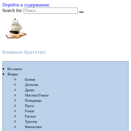
Перейти к содержанию
Search for:
Flibusta
Книжное братство
Все книги
Жанры
Боевик
Детектив
Драма
Мистика/Ужасы
Попаданцы
Проза
Роман
Рассказ
Триллер
Фантастика