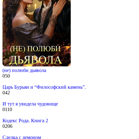
(не) полюби дьявола
0
50
Царь Бурьян и “Философский камень”.
0
42
И тут я увидела чудовище
0
110
Кодекс Рода. Книга 2
0
206
Сделка с демоном