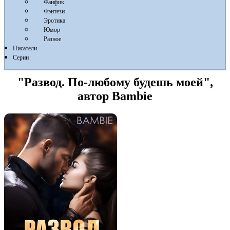
Фанфик
Фэнтези
Эротика
Юмор
Разное
Писатели
Серии
"Развод. По-любому будешь моей",
автор Bambie