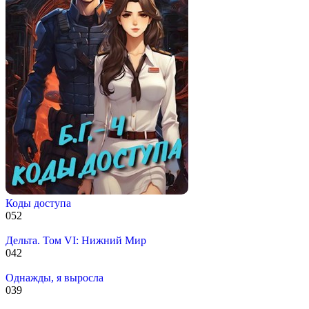
Коды доступа
0
52
Дельта. Том VI: Нижний Мир
0
42
Однажды, я выросла
0
39