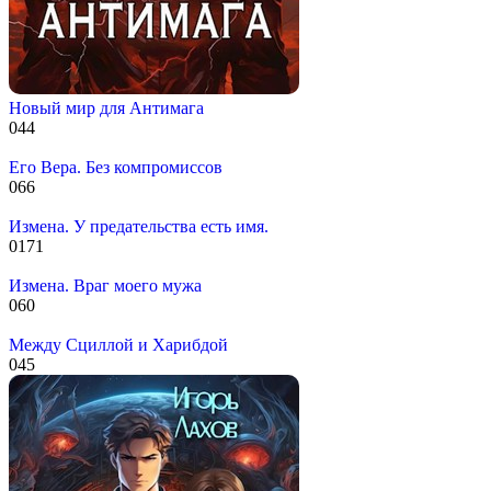
Новый мир для Антимага
0
44
Его Вера. Без компромиссов
0
66
Измена. У предательства есть имя.
0
171
Измена. Враг моего мужа
0
60
Между Сциллой и Харибдой
0
45