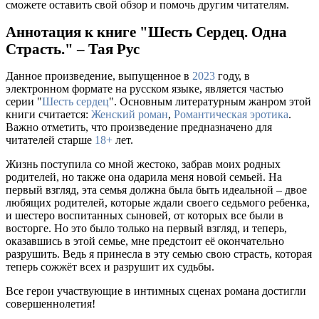
сможете оставить свой обзор и помочь другим читателям.
Аннотация к книге "Шесть Сердец. Одна
Страсть." – Тая Рус
Данное произведение, выпущенное в
2023
году, в
электронном формате на русском языке, является частью
серии "
Шесть сердец
". Основным литературным жанром этой
книги считается:
Женский роман
,
Романтическая эротика
.
Важно отметить, что произведение предназначено для
читателей старше
18+
лет.
Жизнь поступила со мной жестоко, забрав моих родных
родителей, но также она одарила меня новой семьей. На
первый взгляд, эта семья должна была быть идеальной – двое
любящих родителей, которые ждали своего седьмого ребенка,
и шестеро воспитанных сыновей, от которых все были в
восторге. Но это было только на первый взгляд, и теперь,
оказавшись в этой семье, мне предстоит её окончательно
разрушить. Ведь я принесла в эту семью свою страсть, которая
теперь сожжёт всех и разрушит их судьбы.
Все герои участвующие в интимных сценах романа достигли
совершеннолетия!