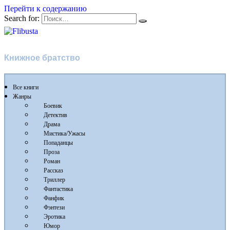
Перейти к содержанию
Search for:
Flibusta
Книжное братство
Все книги
Жанры
Боевик
Детектив
Драма
Мистика/Ужасы
Попаданцы
Проза
Роман
Рассказ
Триллер
Фантастика
Фанфик
Фэнтези
Эротика
Юмор