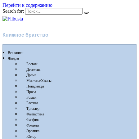
Перейти к содержанию
Search for:
Flibusta
Книжное братство
Все книги
Жанры
Боевик
Детектив
Драма
Мистика/Ужасы
Попаданцы
Проза
Роман
Рассказ
Триллер
Фантастика
Фанфик
Фэнтези
Эротика
Юмор