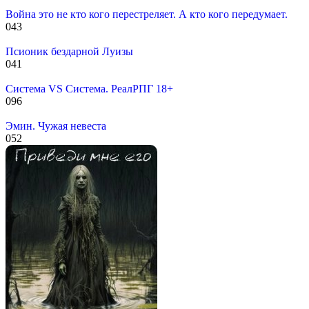
Война это не кто кого перестреляет. А кто кого передумает.
0
43
Псионик бездарной Луизы
0
41
Система VS Система. РеалРПГ 18+
0
96
Эмин. Чужая невеста
0
52