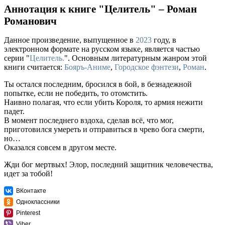
Аннотация к книге "Целитель" – Роман
Романович
Данное произведение, выпущенное в
2023
году, в
электронном формате на русском языке, является частью
серии "
Целитель.
". Основным литературным жанром этой
книги считается:
Бояръ-Аниме
,
Городское фэнтези
,
Роман
.
Ты остался последним, бросился в бой, в безнадежной
попытке, если не победить, то отомстить.
Наивно полагая, что если убить Короля, то армия нежити
падет.
В момент последнего вздоха, сделав всё, что мог,
приготовился умереть и отправиться в чрево бога смерти,
но…
Оказался совсем в другом месте.
Жди бог мертвых! Элор, последний защитник человечества,
идет за тобой!
ВКонтакте
Одноклассники
Pinterest
Viber