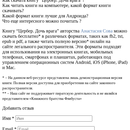
Как скачать книгу "Цербер. Дочь врага"?
Как читать книги на компьютере, какой формат книги
скачивать?
Какой формат книги лучше для Андроида?
Что еще интересного можно почитать ?
Книгу “Цербер. Дочь врага” авторства
Анастасия Сова
можно
скачать бесплатно* в различных форматах, таких как fb2, txt,
epub и pdf, а также читать полную версию* онлайн на
сайте легального распространителя. Эти форматы подходят
для использования на электронных книгах, мобильных
телефонах, смартфонах и планшетах, работающих под
управлением операционных систем Android, iOS (iPhone, iPad)
и Mac.
* – На данном веб-ресурсе представлена лишь демонстрационная версия
книги. Полная версия доступна для приобретения на сайте законного
распространителя.
** – Наш сайт не поддерживает пиратскую деятельность и не являйся
представителем «Книжного братства Флибуста»
Добавить отзыв
Имя
*
Email
*