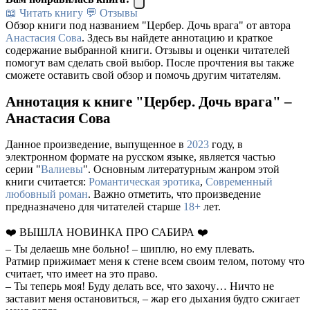
📖 Читать книгу
💬 Отзывы
Обзор книги под названием "Цербер. Дочь врага" от автора
Анастасия Сова
. Здесь вы найдете аннотацию и краткое
содержание выбранной книги. Отзывы и оценки читателей
помогут вам сделать свой выбор. После прочтения вы также
сможете оставить свой обзор и помочь другим читателям.
Аннотация к книге "Цербер. Дочь врага" –
Анастасия Сова
Данное произведение, выпущенное в
2023
году, в
электронном формате на русском языке, является частью
серии "
Валиевы
". Основным литературным жанром этой
книги считается:
Романтическая эротика
,
Современный
любовный роман
. Важно отметить, что произведение
предназначено для читателей старше
18+
лет.
❤️ ВЫШЛА НОВИНКА ПРО САБИРА ❤️
– Ты делаешь мне больно! – шиплю, но ему плевать.
Ратмир прижимает меня к стене всем своим телом, потому что
считает, что имеет на это право.
– Ты теперь моя! Буду делать все, что захочу… Ничто не
заставит меня остановиться, – жар его дыхания будто сжигает