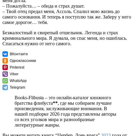
меня дотла.
– Пожалуйста… – обида и страх душат.
– Твой отец предал меня, Ассоль. Спалил мою жизнь до
самого основания. И теперь я поступлю так же. Заберу у него
самое дорогое… тебя.
Безжалостный и свирепый отшельник. Легенда и страх
криминального мира. Я думала, он спас меня, но ошиблась.
Спасаться нужно от него самого.
ВКонтакте
Одноклассники
Pinterest
Viber
WhatsApp
Telegram
Books-Flibusta – это онлайн-каталог книжного
братства флибуста
**
, где мы собираем лучшие
произведения, заслуживающие внимания. В
нашей подборке 2026 года представлены авторы
со всех уголков мира и разнообразные
литературные жанры.
Вы можете читать книгу “Цербер. Дочь врага”
2023
года от