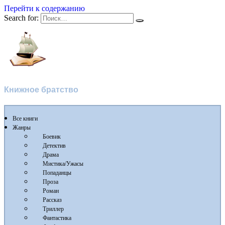
Перейти к содержанию
Search for:
Flibusta
Книжное братство
Все книги
Жанры
Боевик
Детектив
Драма
Мистика/Ужасы
Попаданцы
Проза
Роман
Рассказ
Триллер
Фантастика