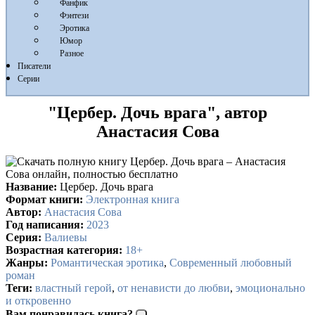
Фанфик
Фэнтези
Эротика
Юмор
Разное
Писатели
Серии
"Цербер. Дочь врага", автор
Анастасия Сова
Название:
Цербер. Дочь врага
Формат книги:
Электронная книга
Автор:
Анастасия Сова
Год написания:
2023
Серия:
Валиевы
Возрастная категория:
18+
Жанры:
Романтическая эротика
,
Современный любовный
роман
Теги:
властный герой
,
от ненависти до любви
,
эмоционально
и откровенно
Вам понравилась книга?