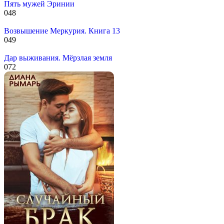
Пять мужей Эринии
0
48
Возвышение Меркурия. Книга 13
0
49
Дар выживания. Мёрзлая земля
0
72