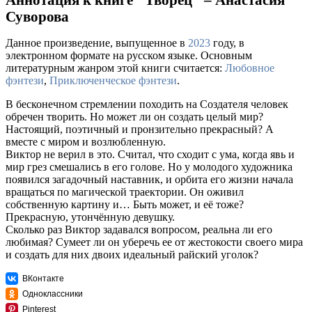
Суворова
Данное произведение, выпущенное в
2023
году, в
электронном формате на русском языке. Основным
литературным жанром этой книги считается:
Любовное
фэнтези
,
Приключенческое фэнтези
.
В бесконечном стремлении походить на Создателя человек
обречен творить. Но может ли он создать целый мир?
Настоящий, поэтичный и пронзительно прекрасный? А
вместе с миром и возлюбленную.
Виктор не верил в это. Считал, что сходит с ума, когда явь и
мир грез смешались в его голове. Но у молодого художника
появился загадочный наставник, и орбита его жизни начала
вращаться по магической траектории. Он оживил
собственную картину и… Быть может, и её тоже?
Прекрасную, утончённую девушку.
Сколько раз Виктор задавался вопросом, реальна ли его
любимая? Сумеет ли он уберечь ее от жестокости своего мира
и создать для них двоих идеальный райский уголок?
ВКонтакте
Одноклассники
Pinterest