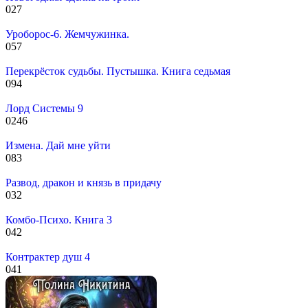
0
27
Уроборос-6. Жемчужинка.
0
57
Перекрёсток судьбы. Пустышка. Книга седьмая
0
94
Лорд Системы 9
0
246
Измена. Дай мне уйти
0
83
Развод, дракон и князь в придачу
0
32
Комбо-Психо. Книга 3
0
42
Контрактер душ 4
0
41