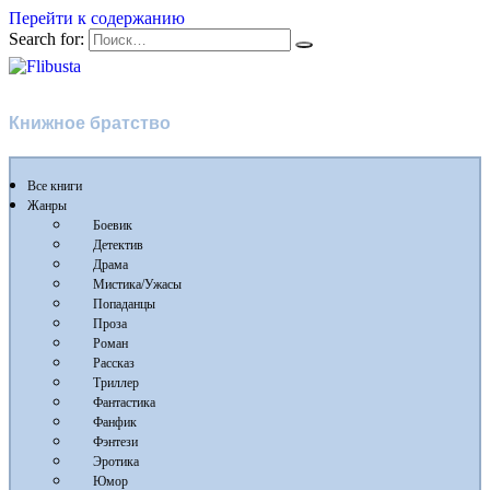
Перейти к содержанию
Search for:
Flibusta
Книжное братство
Все книги
Жанры
Боевик
Детектив
Драма
Мистика/Ужасы
Попаданцы
Проза
Роман
Рассказ
Триллер
Фантастика
Фанфик
Фэнтези
Эротика
Юмор