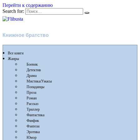
Перейти к содержанию
Search for:
Flibusta
Книжное братство
Все книги
Жанры
Боевик
Детектив
Драма
Мистика/Ужасы
Попаданцы
Проза
Роман
Рассказ
Триллер
Фантастика
Фанфик
Фэнтези
Эротика
Юмор