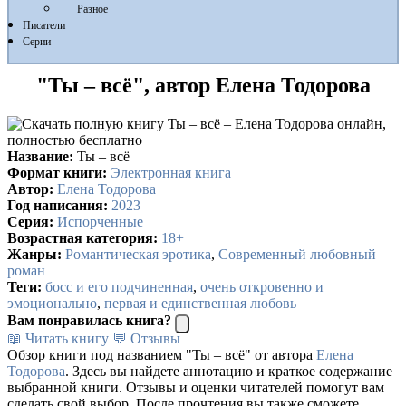
Разное
Писатели
Серии
"Ты – всё", автор Елена Тодорова
Название:
Ты – всё
Формат книги:
Электронная книга
Автор:
Елена Тодорова
Год написания:
2023
Серия:
Испорченные
Возрастная категория:
18+
Жанры:
Романтическая эротика
,
Современный любовный
роман
Теги:
босс и его подчиненная
,
очень откровенно и
эмоционально
,
первая и единственная любовь
Вам понравилась книга?
📖 Читать книгу
💬 Отзывы
Обзор книги под названием "Ты – всё" от автора
Елена
Тодорова
. Здесь вы найдете аннотацию и краткое содержание
выбранной книги. Отзывы и оценки читателей помогут вам
сделать свой выбор. После прочтения вы также сможете