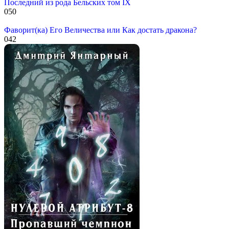
Последний из рода Бельских том IX
0
50
Фаворит(ка) Его Величества или Как достать дракона?
0
42