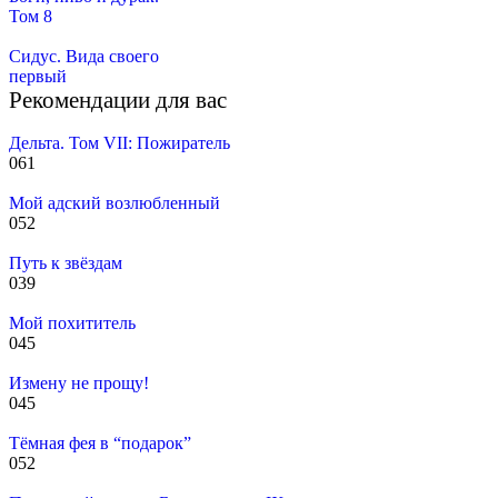
Том 8
Сидус. Вида своего
первый
Рекомендации для вас
Дельта. Том VII: Пожиратель
0
61
Мой адский возлюбленный
0
52
Путь к звёздам
0
39
Мой похититель
0
45
Измену не прощу!
0
45
Тёмная фея в “подарок”
0
52