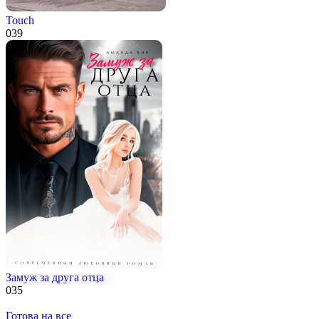
Touch
0
39
Замуж за друга отца
0
35
Готова на все