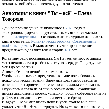
оставить свой обзор и помочь другим читателям.
Аннотация к книге "Ты – всё" – Елена
Тодорова
Данное произведение, выпущенное в
2023
году, в
электронном формате на русском языке, является частью
серии "
Испорченные
". Основным литературным жанром этой
книги считается:
Романтическая эротика
,
Современный
любовный роман
. Важно отметить, что произведение
предназначено для читателей старше
18+
лет.
Когда мне было восемнадцать, Ян Нечаев не просто лишил
меня невинности и разбил мое глупое сердце. Он разрушил
меня до основания.
А после без пояснений покинул страну.
Чтобы оправиться от предательства, мне потребовалась
психологическая терапия. Зарекаясь когда-либо заводить
отношения с парнями, постепенно я наладила свою жизнь.
Отучилась и сдала на отлично госэкзамены. Заканчивая
писать дипломный проект, успешно прошла собеседование на
работу в компании всемирно известного бренда.
И вдруг… Мой мир вновь пошатнулся, стоило мне лишь
увидеть, что Ян Нечаев вернулся. Но хуже всего то, что теперь