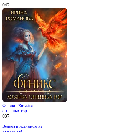
0
42
Феникс. Хозяйка
огненных гор
0
37
Ведьма в истинном не
нуждается!