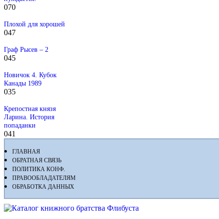
0
70
Плохой для хорошей
0
47
Граф Рысев – 2
0
45
Новичок 4. Кубок
Канады 1989
0
35
Крепостная князя
Ларина. История
попаданки
0
41
ГЛАВНАЯ
ОБРАТНАЯ СВЯЗЬ
ПОЛИТИКА КОНФ.
ПРАВООБЛАДАТЕЛЯМ
ОБРАБОТКА ДАННЫХ
Флибуста