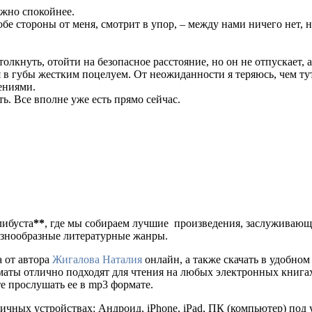
ожно спокойнее.
бе стороны от меня, смотрит в упор, – между нами ничего нет, но
олкнуть, отойти на безопасное расстояние, но он не отпускает, 
 в губы жестким поцелуем. От неожиданности я теряюсь, чем тут
ениями.
ь. Все вполне уже есть прямо сейчас.
либуста
**
, где мы собираем лучшие произведения, заслуживаю
разнообразные литературные жанры.
 от автора
Жигалова Наталия
онлайн, а также скачать в удобном дл
рматы отлично подходят для чтения на любых электронных книга
е прослушать ее в mp3 формате.
ичных устройствах: Андроид, iPhone, iPad, ПК (компьютер) по