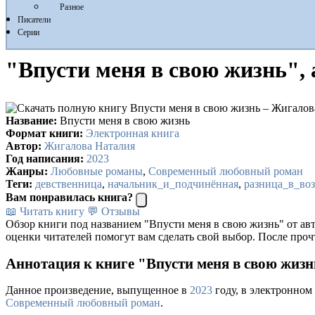
Разное
Писатели
Серии
"Впусти меня в свою жизнь",
Название:
Впусти меня в свою жизнь
Формат книги:
Электронная книга
Автор:
Жигалова Наталия
Год написания:
2023
Жанры:
Любовные романы
,
Современный любовный роман
Теги:
девственница
,
начальник_и_подчинённая
,
разница_в_воз
Вам понравилась книга?
📖 Читать книгу
💬 Отзывы
Обзор книги под названием "Впусти меня в свою жизнь" от ав
оценки читателей помогут вам сделать свой выбор. После проч
Аннотация к книге "Впусти меня в свою жиз
Данное произведение, выпущенное в
2023
году, в электронном
Современный любовный роман
.