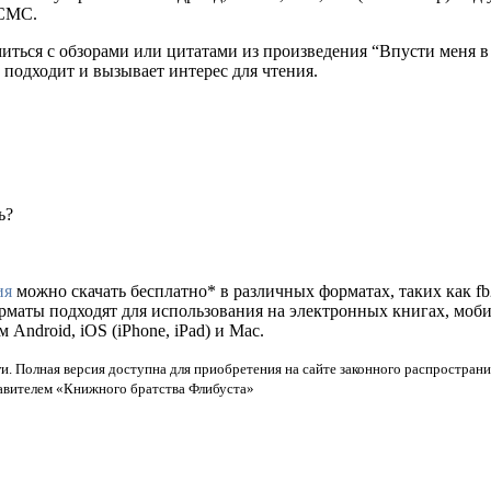
 СМС.
миться с обзорами или цитатами из произведения “Впусти меня 
 подходит и вызывает интерес для чтения.
ь?
ия
можно скачать бесплатно* в различных форматах, таких как fb2,
орматы подходят для использования на электронных книгах, моб
ndroid, iOS (iPhone, iPad) и Mac.
и. Полная версия доступна для приобретения на сайте законного распространи
тавителем «Книжного братства Флибуста»