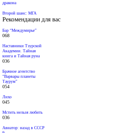
дракона
Второй шанс: МГА
Рекомендации для вас
Бар “Междумирье”
0
68
Наставники Тэурской
Академии. Тайная
книга и Тайная руна
0
36
Брачное агентство
“Варвары планеты
Таурум”
0
54
Лихо
0
45
Мстить нельзя любить
0
36
Авиатор: назад в СССР
9