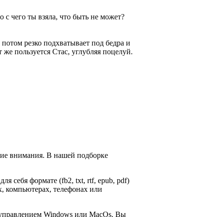
 с чего ты взяла, что быть не может?
а потом резко подхватывает под бедра и
 же пользуется Стас, углубляя поцелуй.
щие внимания. В нашей подборке
я себя формате (fb2, txt, rtf, epub, pdf)
х, компьютерах, телефонах или
д управлением Windows или MacOs. Вы