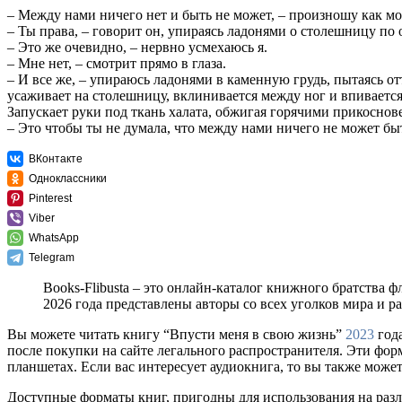
– Между нами ничего нет и быть не может, – произношу как м
– Ты права, – говорит он, упираясь ладонями о столешницу по о
– Это же очевидно, – нервно усмехаюсь я.
– Мне нет, – смотрит прямо в глаза.
– И все же, – упираюсь ладонями в каменную грудь, пытаясь отт
усаживает на столешницу, вклинивается между ног и впивается
Запускает руки под ткань халата, обжигая горячими прикоснов
– Это чтобы ты не думала, что между нами ничего не может быт
ВКонтакте
Одноклассники
Pinterest
Viber
WhatsApp
Telegram
Books-Flibusta – это онлайн-каталог книжного братства ф
2026 года представлены авторы со всех уголков мира и 
Вы можете читать книгу “Впусти меня в свою жизнь”
2023
года
после покупки на сайте легального распространителя. Эти фо
планшетах. Если вас интересует аудиокнига, то вы также может
Доступные форматы книг, пригодны для использования на разл