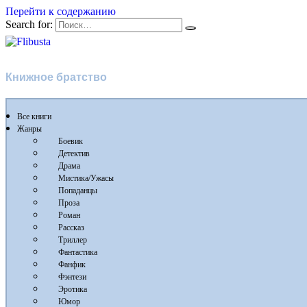
Перейти к содержанию
Search for:
Flibusta
Книжное братство
Все книги
Жанры
Боевик
Детектив
Драма
Мистика/Ужасы
Попаданцы
Проза
Роман
Рассказ
Триллер
Фантастика
Фанфик
Фэнтези
Эротика
Юмор