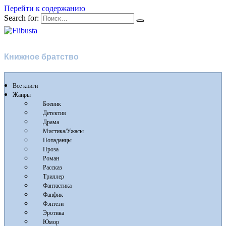
Перейти к содержанию
Search for:
Flibusta
Книжное братство
Все книги
Жанры
Боевик
Детектив
Драма
Мистика/Ужасы
Попаданцы
Проза
Роман
Рассказ
Триллер
Фантастика
Фанфик
Фэнтези
Эротика
Юмор