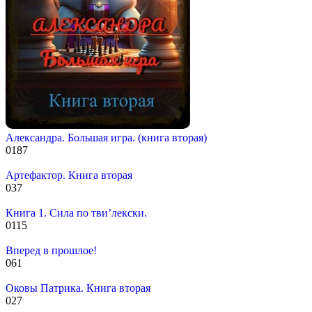
Александра. Большая игра. (книга вторая)
0
187
Артефактор. Книга вторая
0
37
Книга 1. Сила по тви’лекски.
0
115
Вперед в прошлое!
0
61
Оковы Патрика. Книга вторая
0
27