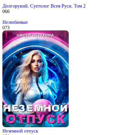
Долгорукий. Суетолог Всея Руси. Том 2
0
66
Нелюбимые
0
73
Неземной отпуск