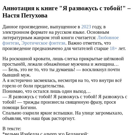
Аннотация к книге "Я развожусь с тобой!" –
Настя Петухова
Данное произведение, выпущенное в
2023
году, в
электронном формате на русском языке. Основным
литературным жанром этой книги считается:
Любовное
фэнтези
,
Эротическое фэнтези
. Важно отметить, что
произведение предназначено для читателей старше
18+
лет.
На роскошной кровати, лишь слегка прикрытые шёлковой
простынёй, лежали обнажённые мужчина и женщина…
— Бель, это не то, что ты думаешь! — воскликнул почти
бывший муж.
А я истерично засмеялась, несмотря на то, что внутри всё
горело от боли предательства.
Понимаю, что остался лишь один выход…
— Я развожусь с тобой! Я развожусь с тобой! Я развожусь с
тобой! — трижды произнесла священную фразу, прося
помощи Богини.
Спальню озарили яркие вспышки. На улице загромыхало,
объявляя, что наш брак расторгнут.
В тексте:
*ведьма Изабелла с альтер эго Беллаизой;