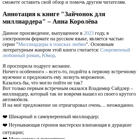
сможете оставить свой обзор и помочь другим читателям.
Аннотация к книге "Зайчонок для
миллиардера" – Анна Королёва
Данное произведение, выпущенное в
2023
году, в
электронном формате на русском языке, является частью
серии "
Миллиардеры в поисках любви
". Основным
литературным жанром этой книги считается:
Современный
любовный роман
,
Юмор
.
Я проспорила подруге желание.
Ничего особенного – всего-то, подойти к первому встречному
мужчине и предложить ему лизнуть мороженое.
Казалось бы, что могло пойти не так?
Вот только первым встречным оказался Владимир Сайдлер –
миллиардер, который так не вовремя вышел из своего крутого
автомобиля.
И на моë предложение он отреагировал очень… неожиданно.
❤️ Шикарный и самоуверенный миллиардер;
❤️ Неунывающая героиня мастерски влипающая в дурацкие
ситуации;
❤️ Море юмора и романтики;