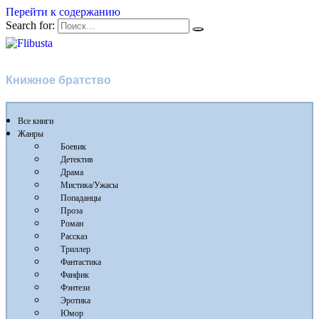
Перейти к содержанию
Search for:
Flibusta
Книжное братство
Все книги
Жанры
Боевик
Детектив
Драма
Мистика/Ужасы
Попаданцы
Проза
Роман
Рассказ
Триллер
Фантастика
Фанфик
Фэнтези
Эротика
Юмор