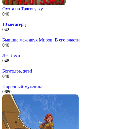
Охота на Трясогузку
0
40
10 мегагерц
0
42
Бывшие меж двух Миров. В его власти
0
40
Лея Леса
0
48
Богатырь, жги!
0
48
Порочный мужчина
0
680