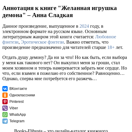
Аннотация к книге "Желанная игрушка
демона" – Анна Сладкая
Данное произведение, выпущенное в
2024
году, в
электронном формате на русском языке. Основным
литературным жанром этой книги считается:
Любовное
фэнтези
,
Эротическое фэнтези
. Важно отметить, что
произведение предназначено для читателей старше
18+
лет.
Отдать душу демону? Да ни за что! Но как быть, если выбора
у меня как такового нет? Он выкупил меня за гроши, стал
моим хозяином и теперь намеревается забрать мое сердце. Но
что, если взамен я пожелаю его собственное? Равноценно…
Однако, сперва мне потребуется его разжечь…
ВКонтакте
Одноклассники
Pinterest
Viber
WhatsApp
Telegram
Books-Flibusta – это онлайн-каталог книжного