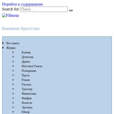
Перейти к содержанию
Search for:
Flibusta
Книжное братство
Все книги
Жанры
Боевик
Детектив
Драма
Мистика/Ужасы
Попаданцы
Проза
Роман
Рассказ
Триллер
Фантастика
Фанфик
Фэнтези
Эротика
Юмор