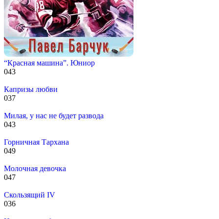
“Красная машина”. Юниор
0
43
Капризы любви
0
37
Милая, у нас не будет развода
0
43
Горничная Тархана
0
49
Молочная девочка
0
47
Скользящий IV
0
36