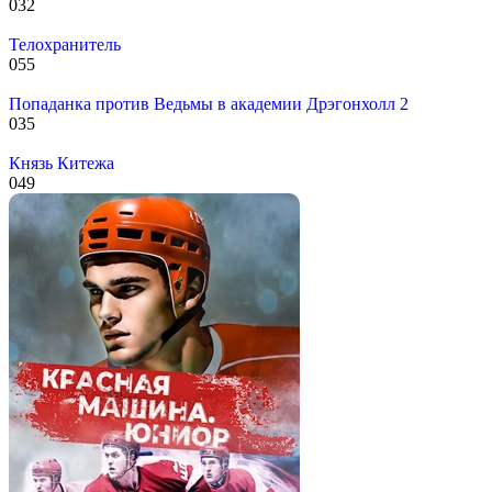
0
32
Телохранитель
0
55
Попаданка против Ведьмы в академии Дрэгонхолл 2
0
35
Князь Китежа
0
49