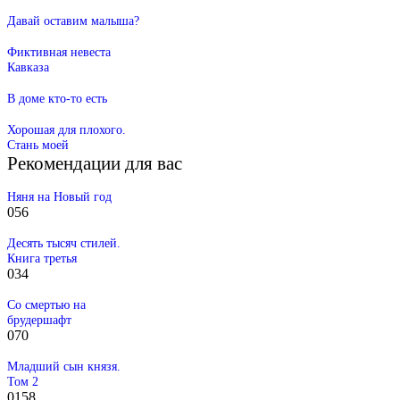
Давай оставим малыша?
Фиктивная невеста
Кавказа
В доме кто-то есть
Хорошая для плохого.
Стань моей
Рекомендации для вас
Няня на Новый год
0
56
Десять тысяч стилей.
Книга третья
0
34
Со смертью на
брудершафт
0
70
Младший сын князя.
Том 2
0
158