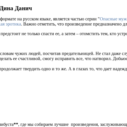
 Дина Данич
формате на русском языке, является частью серии "
Опасные му
ая эротика
. Важно отметить, что произведение предназначено д
едстоит не только спасти ее, а затем – отомстить тем, кто устр
ил словам чужих людей, посчитав предательницей. Не стал даже с
сделать ее счастливой, смогу исправить все, что натворил. Добью
родолжает твердить одно и то же. А в глазах то, что дает надежду
либуста
**
, где мы собираем лучшие произведения, заслуживаю