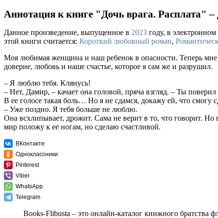
Аннотация к книге "Дочь врага. Расплата" –
Данное произведение, выпущенное в
2023
году, в электронном 
этой книги считается:
Короткий любовный роман
,
Романтическ
Моя любимая женщина и наш ребенок в опасности. Теперь мне пр
доверие, любовь и наше счастье, которое я сам же и разрушил.
– Я люблю тебя. Клянусь!
– Нет, Дамир, – качает она головой, пряча взгляд. – Ты повер
В ее голосе такая боль… Но я не сдамся, докажу ей, что смогу 
– Уже поздно. Я тебя больше не люблю.
Она всхлипывает, дрожит. Сама не верит в то, что говорит. Но п
мир положу к ее ногам, но сделаю счастливой.
ВКонтакте
Одноклассники
Pinterest
Viber
WhatsApp
Telegram
Books-Flibusta – это онлайн-каталог книжного братства ф