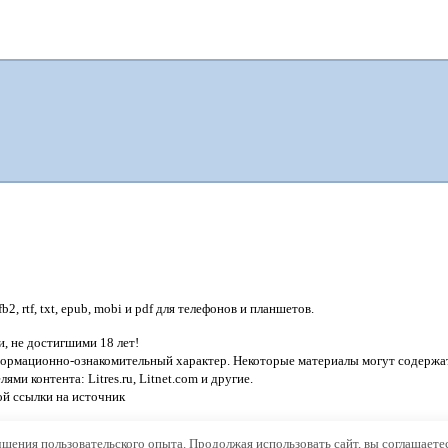
, rtf, txt, epub, mobi и pdf для телефонов и планшетов.
, не достигшими 18 лет!
нформационно-ознакомительный характер. Некоторые материалы могут содержат
лями контента:
Litres.ru, Litnet.com
и другие.
ой ссылки на источник
чшения пользовательского опыта. Продолжая использовать сайт, вы соглашаете