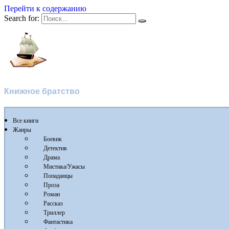
Перейти к содержанию
Search for:
Flibusta
Книжное братство
Все книги
Жанры
Боевик
Детектив
Драма
Мистика/Ужасы
Попаданцы
Проза
Роман
Рассказ
Триллер
Фантастика