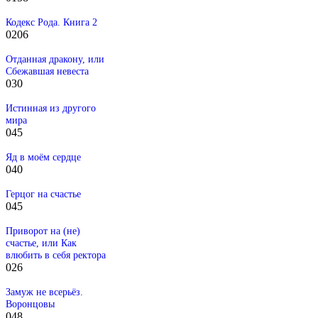
Кодекс Рода. Книга 2
0
206
Отданная дракону, или
Сбежавшая невеста
0
30
Истинная из другого
мира
0
45
Яд в моём сердце
0
40
Герцог на счастье
0
45
Приворот на (не)
счастье, или Как
влюбить в себя ректора
0
26
Замуж не всерьёз.
Воронцовы
0
48