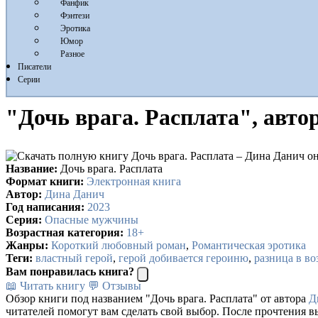
Фанфик
Фэнтези
Эротика
Юмор
Разное
Писатели
Серии
"Дочь врага. Расплата", авто
Название:
Дочь врага. Расплата
Формат книги:
Электронная книга
Автор:
Дина Данич
Год написания:
2023
Серия:
Опасные мужчины
Возрастная категория:
18+
Жанры:
Короткий любовный роман
,
Романтическая эротика
Теги:
властный герой
,
герой добивается героиню
,
разница в во
Вам понравилась книга?
📖 Читать книгу
💬 Отзывы
Обзор книги под названием "Дочь врага. Расплата" от автора
Д
читателей помогут вам сделать свой выбор. После прочтения в