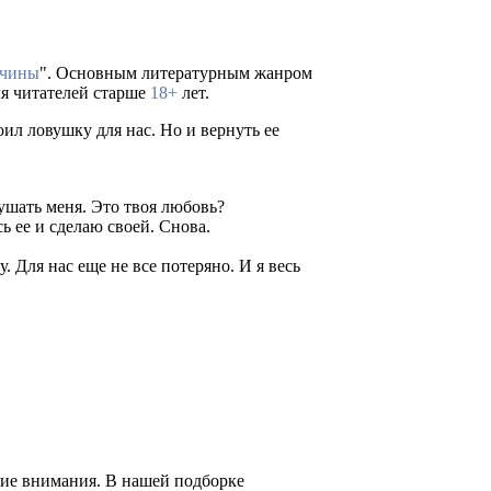
жчины
". Основным литературным жанром
ля читателей старше
18+
лет.
оил ловушку для нас. Но и вернуть ее
лушать меня. Это твоя любовь?
сь ее и сделаю своей. Снова.
. Для нас еще не все потеряно. И я весь
щие внимания. В нашей подборке