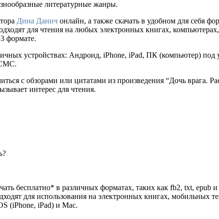
разнообразные литературные жанры.
втора
Дина Данич
онлайн, а также скачать в удобном для себя форма
одходят для чтения на любых электронных книгах, компьютерах,
p3 формате.
ичных устройствах: Андроид, iPhone, iPad, ПК (компьютер) по
 СМС.
иться с обзорами или цитатами из произведения “Дочь врага. Р
ызывает интерес для чтения.
ь?
ать бесплатно* в различных форматах, таких как fb2, txt, epub 
одходят для использования на электронных книгах, мобильных т
 (iPhone, iPad) и Mac.