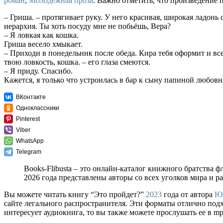
роман
,
Молодежная проза
. Важно отметить, что произведение 
– Гриша. – протягивает руку. У него красивая, широкая ладонь
иерархия. Ты хоть посуду мне не побьёшь, Вера?
– Я ловкая как кошка.
Гриша весело хмыкает.
– Приходи в понедельник после обеда. Кира тебя оформит и вс
твою ловкость, кошка. – его глаза смеются.
– Я приду. Спасибо.
Кажется, я только что устроилась в бар к сыну папиной любов
ВКонтакте
Одноклассники
Pinterest
Viber
WhatsApp
Telegram
Books-Flibusta – это онлайн-каталог книжного братства ф
2026 года представлены авторы со всех уголков мира и 
Вы можете читать книгу “Это пройдет?”
2023
года от автора
Юл
сайте легального распространителя. Эти форматы отлично под
интересует аудиокнига, то вы также можете прослушать ее в m