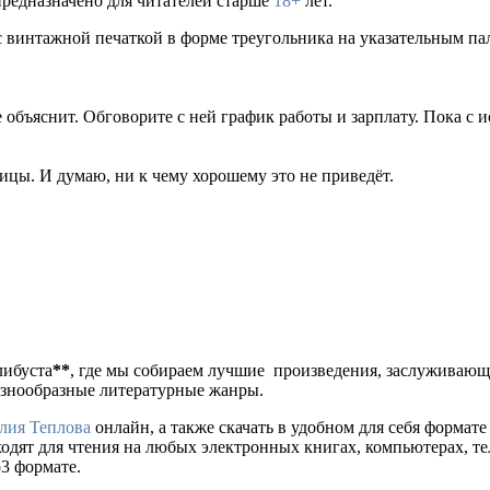
предназначено для читателей старше
18+
лет.
 с винтажной печаткой в форме треугольника на указательным пал
е объяснит. Обговорите с ней график работы и зарплату. Пока с
ницы. И думаю, ни к чему хорошему это не приведёт.
либуста
**
, где мы собираем лучшие произведения, заслуживаю
разнообразные литературные жанры.
ия Теплова
онлайн, а также скачать в удобном для себя формате (f
ходят для чтения на любых электронных книгах, компьютерах, те
p3 формате.