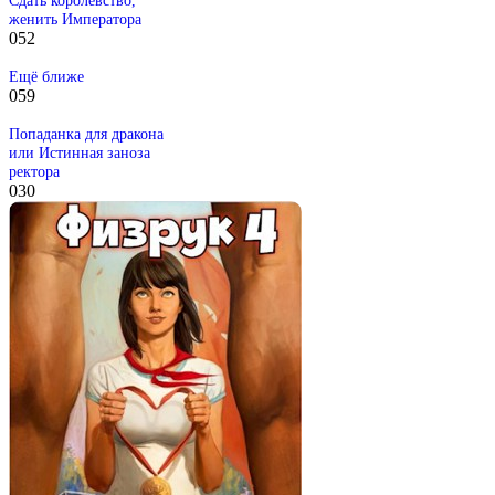
женить Императора
0
52
Ещё ближе
0
59
Попаданка для дракона
или Истинная заноза
ректора
0
30