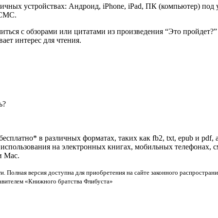
ичных устройствах: Андроид, iPhone, iPad, ПК (компьютер) по
 СМС.
миться с обзорами или цитатами из произведения “Это пройдет?
ает интерес для чтения.
ь?
есплатно* в различных форматах, таких как fb2, txt, epub и pdf
я использования на электронных книгах, мобильных телефонах, 
и Mac.
и. Полная версия доступна для приобретения на сайте законного распространи
тавителем «Книжного братства Флибуста»