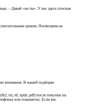
ьце. – Давай «на ты». У нас здесь плоская
 испытательным сроком. Посмотрим на
щие внимания. В нашей подборке
b2, txt, rtf, epub, pdf) после покупки на
лефонах или планшетах. Если вас