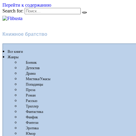
Перейти к содержанию
Search for:
Flibusta
Книжное братство
Все книги
Жанры
Боевик
Детектив
Драма
Мистика/Ужасы
Попаданцы
Проза
Роман
Рассказ
Триллер
Фантастика
Фанфик
Фэнтези
Эротика
Юмор