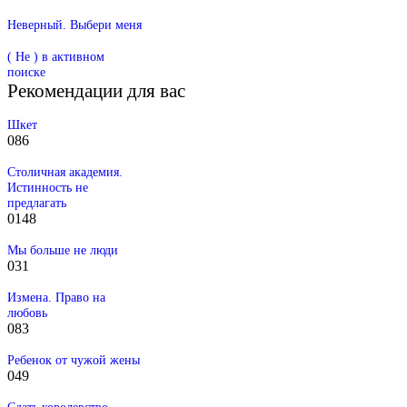
Неверный. Выбери меня
( Не ) в активном
поиске
Рекомендации для вас
Шкет
0
86
Столичная академия.
Истинность не
предлагать
0
148
Мы больше не люди
0
31
Измена. Право на
любовь
0
83
Ребенок от чужой жены
0
49
Сдать королевство,