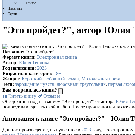
Разное
Писатели
Серии
"Это пройдет?", автор Юлия 
Название:
Это пройдет?
Формат книги:
Электронная книга
Автор:
Юлия Теплова
Год написания:
2023
Возрастная категория:
18+
Жанры:
Короткий любовный роман
,
Молодежная проза
Теги:
зарождение чувств
,
любовный треугольник
,
первая любо
Вам понравилась книга?
📖 Читать книгу
💬 Отзывы
Обзор книги под названием "Это пройдет?" от автора
Юлия Те
помогут вам сделать свой выбор. После прочтения вы также см
Аннотация к книге "Это пройдет?" – Юлия Т
Данное произведение, выпущенное в
2023
году, в электронном