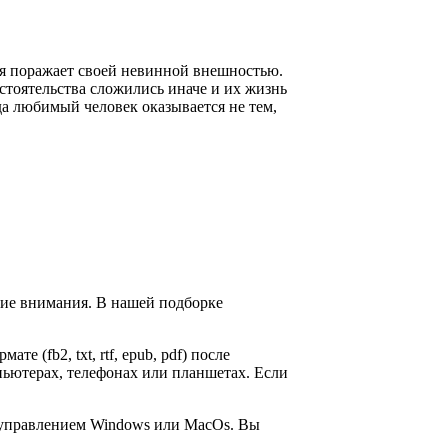
рая поражает своей невинной внешностью.
бстоятельства сложились иначе и их жизнь
гда любимый человек оказывается не тем,
щие внимания. В нашей подборке
те (fb2, txt, rtf, epub, pdf) после
пьютерах, телефонах или планшетах. Если
д управлением Windows или MacOs. Вы