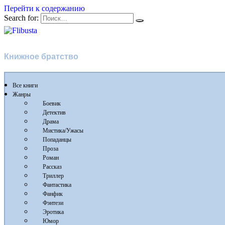
Перейти к содержанию
Search for:
Flibusta
Книжное братство
Все книги
Жанры
Боевик
Детектив
Драма
Мистика/Ужасы
Попаданцы
Проза
Роман
Рассказ
Триллер
Фантастика
Фанфик
Фэнтези
Эротика
Юмор