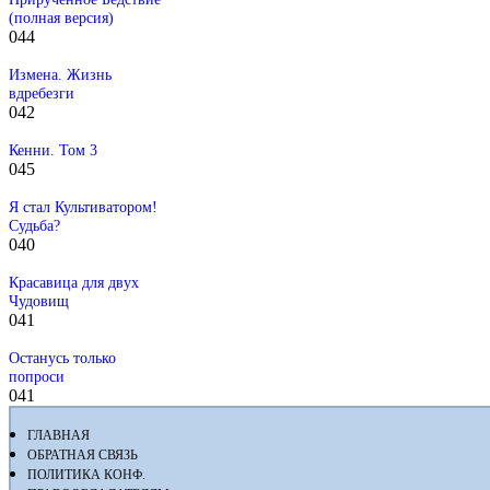
(полная версия)
0
44
Измена. Жизнь
вдребезги
0
42
Кенни. Том 3
0
45
Я стал Культиватором!
Судьба?
0
40
Красавица для двух
Чудовищ
0
41
Останусь только
попроси
0
41
ГЛАВНАЯ
ОБРАТНАЯ СВЯЗЬ
ПОЛИТИКА КОНФ.