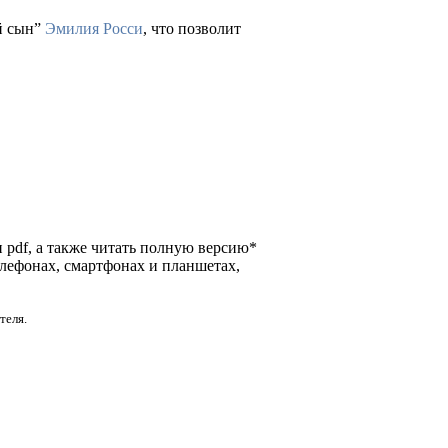
й сын”
Эмилия Росси
, что позволит
и pdf, а также читать полную версию*
елефонах, смартфонах и планшетах,
теля.