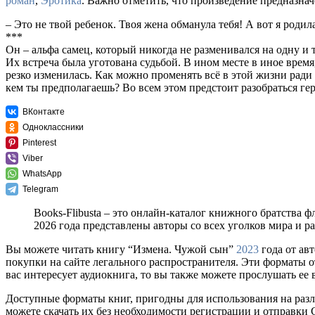
роман
,
Эротика
. Важно отметить, что произведение предназна
– Это не твой ребенок. Твоя жена обманула тебя! А вот я родила
***
Он – альфа самец, который никогда не разменивался на одну и
Их встреча была уготована судьбой. В ином месте в иное время
резко изменилась. Как можно променять всё в этой жизни ради 
кем ты предполагаешь? Во всем этом предстоит разобраться ге
ВКонтакте
Одноклассники
Pinterest
Viber
WhatsApp
Telegram
Books-Flibusta – это онлайн-каталог книжного братства ф
2026 года представлены авторы со всех уголков мира и 
Вы можете читать книгу “Измена. Чужой сын”
2023
года от ав
покупки на сайте легального распространителя. Эти форматы 
вас интересует аудиокнига, то вы также можете прослушать ее 
Доступные форматы книг, пригодны для использования на разл
можете скачать их без необходимости регистрации и отправки