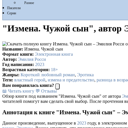
Разное
Писатели
Серии
"Измена. Чужой сын", автор 
Название:
Измена. Чужой сын
Формат книги:
Электронная книга
Автор:
Эмилия Росси
Год написания:
2023
Возрастная категория:
18+
Жанры:
Короткий любовный роман
,
Эротика
Теги:
властный герой
,
измена и предательство
,
разница в возра
Вам понравилась книга?
📖 Читать книгу
💬 Отзывы
Обзор книги под названием "Измена. Чужой сын" от автора
Эм
читателей помогут вам сделать свой выбор. После прочтения в
Аннотация к книге "Измена. Чужой сын" – Э
Данное произведение, выпущенное в
2023
году, в электронном