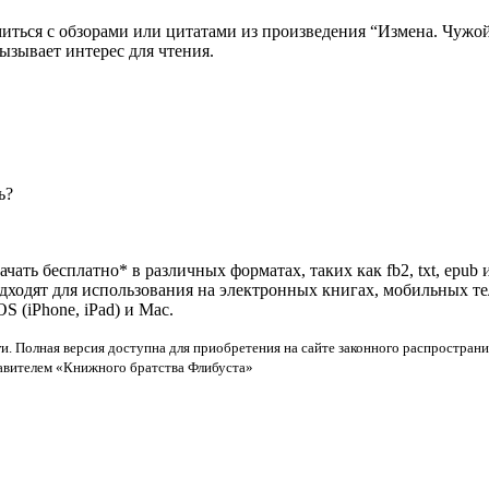
миться с обзорами или цитатами из произведения “Измена. Чужо
ызывает интерес для чтения.
ь?
чать бесплатно* в различных форматах, таких как fb2, txt, epub 
одходят для использования на электронных книгах, мобильных т
 (iPhone, iPad) и Mac.
и. Полная версия доступна для приобретения на сайте законного распространи
тавителем «Книжного братства Флибуста»