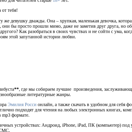
чено для читателей старше
18+
лет.
 от тебя!
 ту же девушку дважды. Она – хрупкая, маленькая девочка, кото
, они бы просто прошли мимо, даже не заметив друг друга, но о
другого? Как разобраться в своих чувствах и не сойти с ума, ко
роям этой запутанной истории любви.
либуста
**
, где мы собираем лучшие произведения, заслуживаю
разнообразные литературные жанры.
тора
Эмилия Росси
онлайн, а также скачать в удобном для себя форма
отлично подходят для чтения на любых электронных книгах, ком
в mp3 формате.
ичных устройствах: Андроид, iPhone, iPad, ПК (компьютер) по
 СМС.