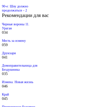
90-е: Шоу должно
продолжаться – 2
Рекомендации для вас
Черные вороны 11.
Ураган
0
34
Месть за измену
0
59
Друкхари
0
41
Домоправительница для
Бездушника
0
35
Измена. Новая жизнь
0
46
Край
0
45
Прирученное Бедствие