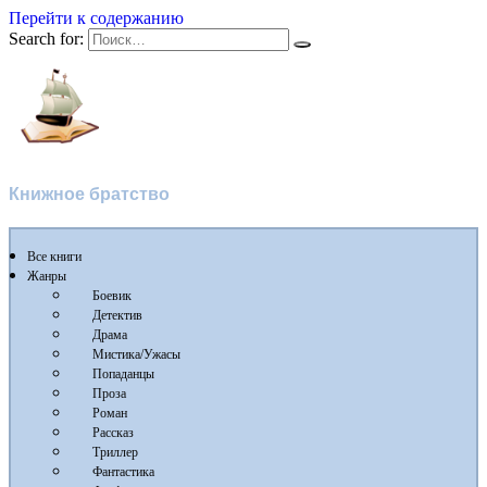
Перейти к содержанию
Search for:
Flibusta
Книжное братство
Все книги
Жанры
Боевик
Детектив
Драма
Мистика/Ужасы
Попаданцы
Проза
Роман
Рассказ
Триллер
Фантастика