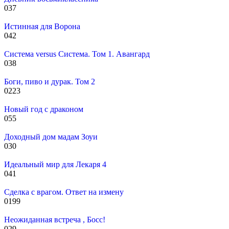
0
37
Истинная для Ворона
0
42
Система versus Система. Том 1. Авангард
0
38
Боги, пиво и дурак. Том 2
0
223
Новый год с драконом
0
55
Доходный дом мадам Зоуи
0
30
Идеальный мир для Лекаря 4
0
41
Сделка с врагом. Ответ на измену
0
199
Неожиданная встреча , Босс!
0
29