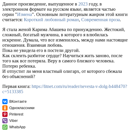
Данное произведение, выпущенное в
2023
году, в
электронном формате на русском языке, является частью
серии "
Измена
". Основным литературным жанром этой книги
считается:
Короткий любовный роман
,
Современная проза
.
Я стала женой Карима Абашева по принуждению. Жестокий,
сложный, богатый мужчина, в которого я влюбилась
искренне. Думала, что все изменилось, между нами настоящие
отношения. Взаимная любовь.
Пока не увидела его в постели другой.
Как склеить разбитое сердце? Научиться жить заново, после
того как все потеряла. Веру в самого близкого человека.
Потерю ребенка.
И отпустит ли меня властный олигарх, от которого сбежала
без объяснений?
Первая книга:
https://litnet.com/ru/reader/nevesta-v-dolg-b448470?
c=5133385
ВКонтакте
Одноклассники
Pinterest
Viber
WhatsApp