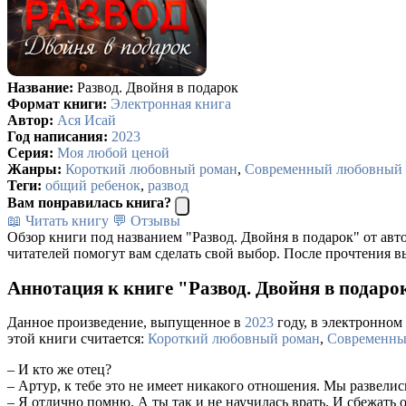
Название:
Развод. Двойня в подарок
Формат книги:
Электронная книга
Автор:
Ася Исай
Год написания:
2023
Серия:
Моя любой ценой
Жанры:
Короткий любовный роман
,
Современный любовный 
Теги:
общий ребенок
,
развод
Вам понравилась книга?
📖 Читать книгу
💬 Отзывы
Обзор книги под названием "Развод. Двойня в подарок" от авт
читателей помогут вам сделать свой выбор. После прочтения в
Аннотация к книге "Развод. Двойня в подаро
Данное произведение, выпущенное в
2023
году, в электронном 
этой книги считается:
Короткий любовный роман
,
Современны
– И кто же отец?
– Артур, к тебе это не имеет никакого отношения. Мы развелис
– Я отлично помню. А ты так и не научилась врать. И сбежать 