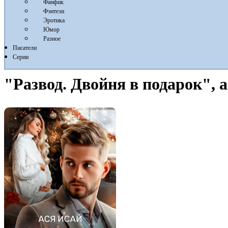
Фанфик
Фэнтези
Эротика
Юмор
Разное
Писатели
Серии
"Развод. Двойня в подарок", 