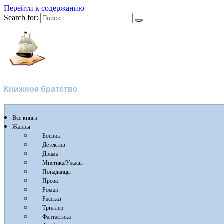
Перейти к содержанию
Search for:
Flibusta
Книжное братство
Все книги
Жанры
Боевик
Детектив
Драма
Мистика/Ужасы
Попаданцы
Проза
Роман
Рассказ
Триллер
Фантастика