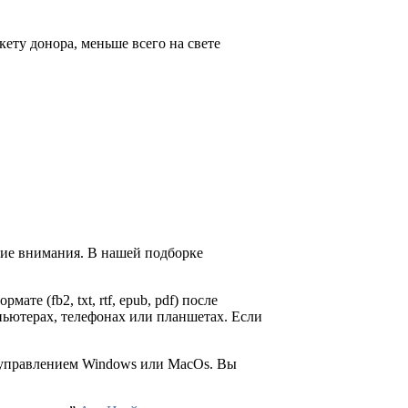
ету донора, меньше всего на свете
щие внимания. В нашей подборке
ате (fb2, txt, rtf, epub, pdf) после
пьютерах, телефонах или планшетах. Если
д управлением Windows или MacOs. Вы