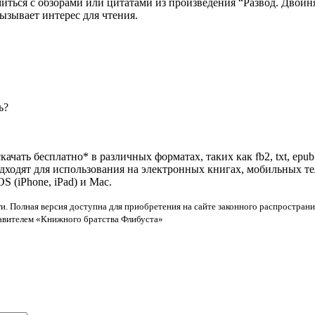
миться с обзорами или цитатами из произведения “Развод. Двойн
ызывает интерес для чтения.
ь?
ачать бесплатно* в различных форматах, таких как fb2, txt, epu
одходят для использования на электронных книгах, мобильных т
 (iPhone, iPad) и Mac.
и. Полная версия доступна для приобретения на сайте законного распространи
тавителем «Книжного братства Флибуста»