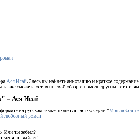
роман
ора
Ася Исай
. Здесь вы найдете аннотацию и краткое содержани
ы также сможете оставить свой обзор и помочь другим читателям
к" – Ася Исай
формате на русском языке, является частью серии "
Моя любой ц
й любовный роман
.
ь. Или ты забыл?
от меня не выйдет!