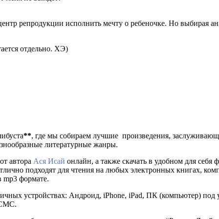
ентр репродукции исполнить мечту о ребеночке. Но выбирая анк
ается отдельно. ХЭ)
либуста
**
, где мы собираем лучшие произведения, заслуживаю
разнообразные литературные жанры.
от автора
Ася Исай
онлайн, а также скачать в удобном для себя форм
отлично подходят для чтения на любых электронных книгах, ком
в mp3 формате.
ичных устройствах: Андроид, iPhone, iPad, ПК (компьютер) по
 СМС.