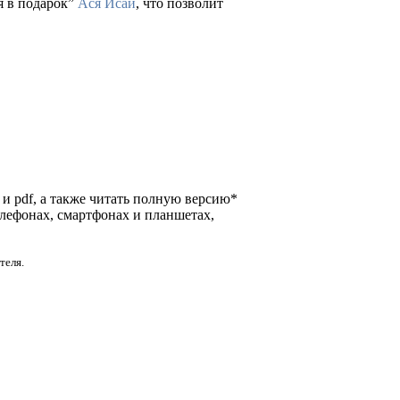
я в подарок”
Ася Исай
, что позволит
b и pdf, а также читать полную версию*
елефонах, смартфонах и планшетах,
теля.