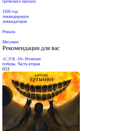
греческого магната
1928 год:
ликвидировать
ликвидаторов
Решала
Мегумин
Рекомендации для вас
«С.Л.К.-10» Иллюзия
победы. Часть вторая.
0
33