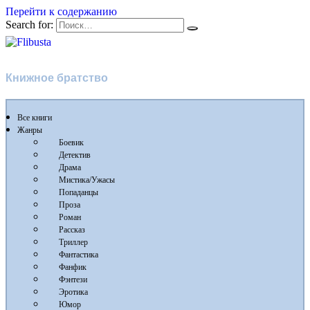
Перейти к содержанию
Search for:
Flibusta
Книжное братство
Все книги
Жанры
Боевик
Детектив
Драма
Мистика/Ужасы
Попаданцы
Проза
Роман
Рассказ
Триллер
Фантастика
Фанфик
Фэнтези
Эротика
Юмор