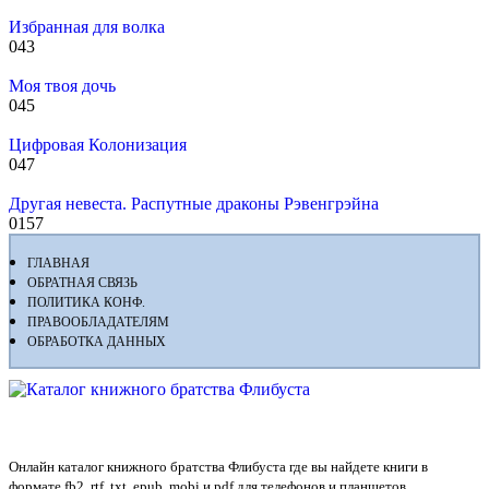
Избранная для волка
0
43
Моя твоя дочь
0
45
Цифровая Колонизация
0
47
Другая невеста. Распутные драконы Рэвенгрэйна
0
157
ГЛАВНАЯ
ОБРАТНАЯ СВЯЗЬ
ПОЛИТИКА КОНФ.
ПРАВООБЛАДАТЕЛЯМ
ОБРАБОТКА ДАННЫХ
Флибуста
Онлайн каталог книжного братства Флибуста где вы найдете книги в
формате fb2, rtf, txt, epub, mobi и pdf для телефонов и планшетов.