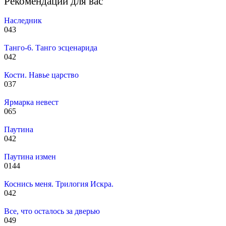
Рекомендации для вас
Наследник
0
43
Танго-6. Танго эсценарида
0
42
Кости. Навье царство
0
37
Ярмарка невест
0
65
Паутина
0
42
Паутина измен
0
144
Коснись меня. Трилогия Искра.
0
42
Все, что осталось за дверью
0
49