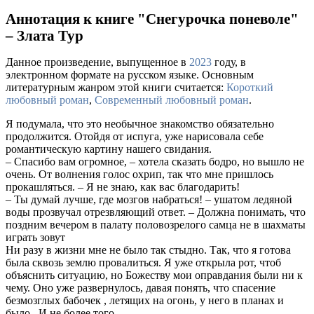
Аннотация к книге "Снегурочка поневоле"
– Злата Тур
Данное произведение, выпущенное в
2023
году, в
электронном формате на русском языке. Основным
литературным жанром этой книги считается:
Короткий
любовный роман
,
Современный любовный роман
.
Я подумала, что это необычное знакомство обязательно
продолжится. Отойдя от испуга, уже нарисовала себе
романтическую картину нашего свидания.
– Спасибо вам огромное, – хотела сказать бодро, но вышло не
очень. От волнения голос охрип, так что мне пришлось
прокашляться. – Я не знаю, как вас благодарить!
– Ты думай лучше, где мозгов набраться! – ушатом ледяной
воды прозвучал отрезвляющий ответ. – Должна понимать, что
поздним вечером в палату половозрелого самца не в шахматы
играть зовут
Ни разу в жизни мне не было так стыдно. Так, что я готова
была сквозь землю провалиться. Я уже открыла рот, чтоб
объяснить ситуацию, но Божеству мои оправдания были ни к
чему. Оно уже развернулось, давая понять, что спасение
безмозглых бабочек , летящих на огонь, у него в планах и
было.. И не более того.